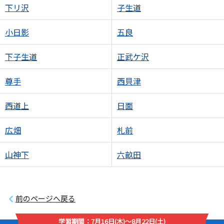
下リ沢
子生道
小日影
五良
下子生道
正武ケ沢
尊手
西貝津
西道上
日面
広畑
札前
山神下
六畝田
前のページへ戻る
学習期間：7月16日(木)～8月22日(土)