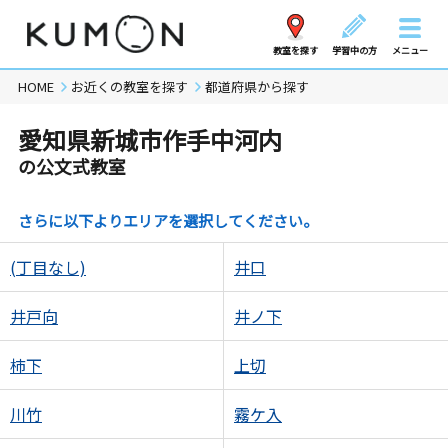
教室を探す
学習中の方
メニュー
HOME
お近くの教室を探す
都道府県から探す
愛知県新城市作手中河内
の公文式教室
さらに以下よりエリアを選択してください。
(丁目なし)
井口
井戸向
井ノ下
柿下
上切
川竹
霧ケ入