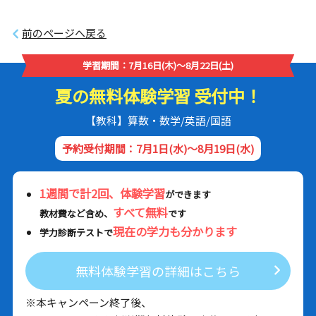
前のページへ戻る
学習期間：7月16日(木)～8月22日(土)
夏の無料体験学習 受付中！
【教科】算数・数学/英語/国語
予約受付期間：7月1日(水)～8月19日(水)
1週間で計2回、体験学習
ができます
すべて無料
教材費など含め、
です
現在の学力も分かります
学力診断テストで
無料体験学習の詳細はこちら
※本キャンペーン終了後、