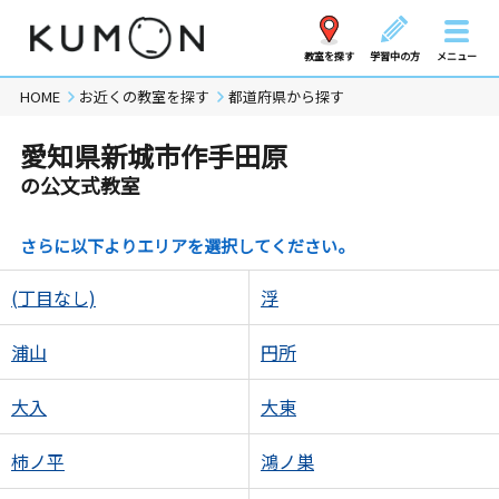
教室を探す
学習中の方
メニュー
HOME
お近くの教室を探す
都道府県から探す
愛知県新城市作手田原
の公文式教室
さらに以下よりエリアを選択してください。
(丁目なし)
浮
浦山
円所
大入
大東
柿ノ平
鴻ノ巣