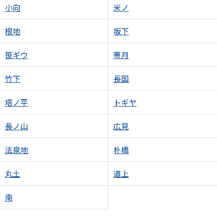
小向
米ノ
根地
坂下
笹ギウ
帯月
竹下
長国
塔ノ平
トギヤ
長ノ山
広見
法泉地
朴橋
丸土
道上
南