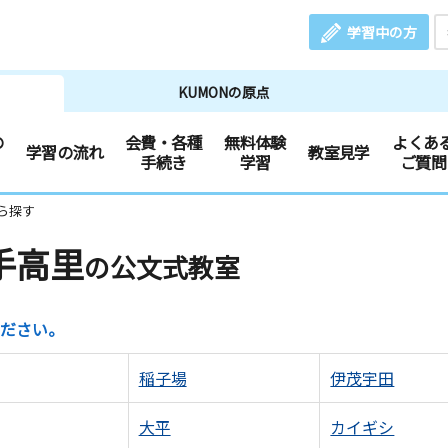
学習中の方
KUMONの原点
の
会費・各種
無料体験
よくあ
学習の流れ
教室見学
手続き
学習
ご質問
ら探す
手高里
の公文式教室
ださい。
稲子場
伊茂宇田
大平
カイギシ