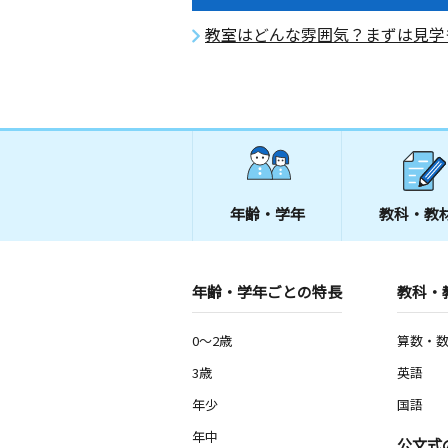
教室はどんな雰囲気？まずは見学
年齢・学年
教科・教
年齢・学年ごとの特長
教科・
0～2歳
算数・
3歳
英語
年少
国語
年中
公文式