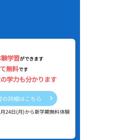
体験学習
ができます
べて無料
です
在の学力も分かります
習の詳細はこちら
8月24日(月)から新学期無料体験