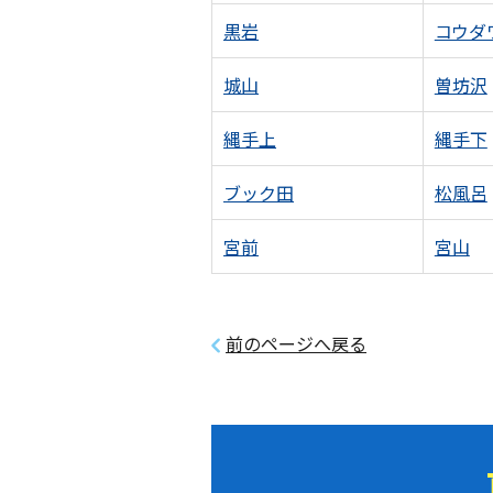
黒岩
コウダ
城山
曽坊沢
縄手上
縄手下
ブック田
松風呂
宮前
宮山
前のページへ戻る