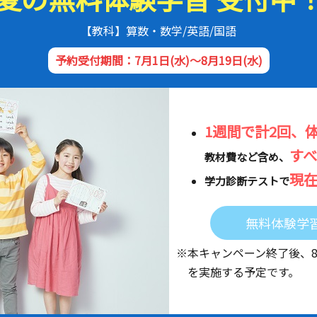
【教科】算数・数学/英語/国語
予約受付期間：7月1日(水)～8月19日(水)
1週間で計2回、
す
教材費など含め、
現
学力診断テストで
無料体験学
※本キャンペーン終了後、
を実施する予定です。