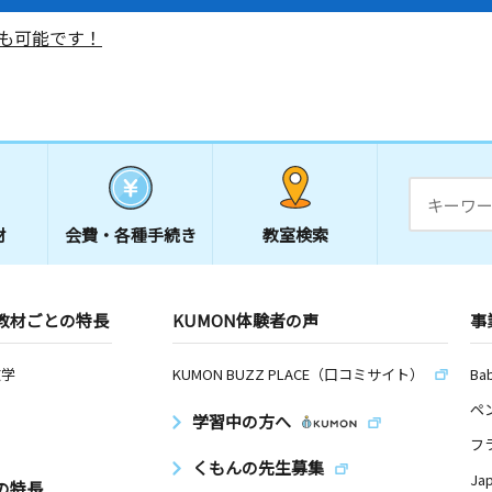
も可能です！
材
会費・
各種手続き
教室検索
教材ごとの特長
KUMON体験者の声
事
数学
KUMON BUZZ PLACE（口コミサイト）
Ba
ペ
学習中の方へ
フ
くもんの先生募集
Ja
の特長