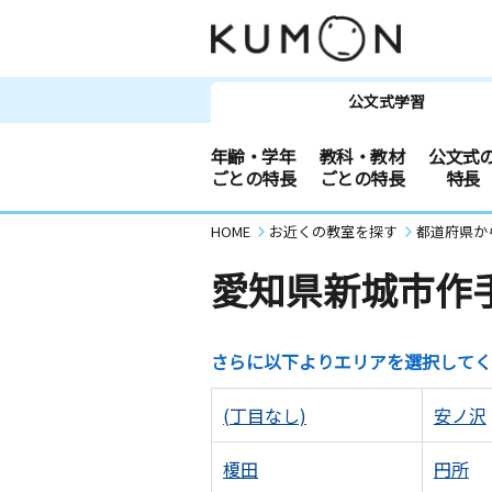
公文式学習
年齢・学年
教科・教材
公文式
ごとの特長
ごとの特長
特長
HOME
お近くの教室を探す
都道府県か
愛知県新城市作
さらに以下よりエリアを選択してく
(丁目なし)
安ノ沢
榎田
円所