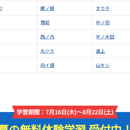
ワ
郷ノ根
才カチ
塚前
中ノ切
西ノ内
半ノ木田
丸ツカ
道上
向イ畑
山キシ
学習期間：7月16日(木)～8月22日(土)
夏の無料体験学習 受付中