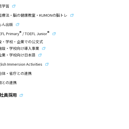
信学習
習療法・脳の健康教室・KUMONの脳トレ
もん出版
®
®
EFL Primary
/
TOEFL Junior
設・学校・企業での公文式
施設・学校向け導入事業
企業・学校向け日本語
lish Immersion Activities
治体・省庁との連携
団との連携
社員採用