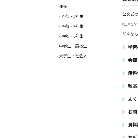
年長
公文式
小学1・2年生
KUMO
小学3・4年生
どんなも
小学5・6年生
中学生・高校生
学習
大学生・社会人
会費
無料
教室
よく
お問
資料
お近