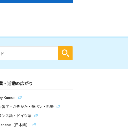
業・活動の広がり
by Kumon
ン習字・かきかた・筆ペン・毛筆
ランス語・ドイツ語
panese（日本語）