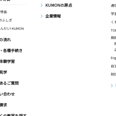
KUMONの原点
通
の特長
学
企業情報
Nのふしぎ
く
んだい! KUMON
TO
施
の流れ
・各種手続き
Eng
体験学習
自
見学
財
あるご質問
い合わせ
請求
くの教室を探す