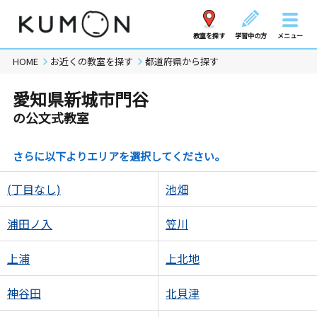
教室を探す
学習中の方
メニュー
HOME
お近くの教室を探す
都道府県から探す
愛知県新城市門谷
の公文式教室
さらに以下よりエリアを選択してください。
(丁目なし)
池畑
浦田ノ入
笠川
上浦
上北地
神谷田
北貝津