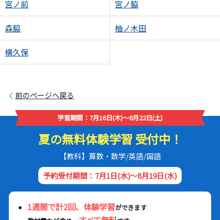
宮ノ前
宮ノ脇
森脇
柚ノ木田
横久保
前のページへ戻る
学習期間：7月16日(木)～8月22日(土)
夏の無料体験学習 受付中！
【教科】算数・数学/英語/国語
予約受付期間：7月1日(水)～8月19日(水)
1週間で計2回、体験学習
ができます
すべて無料