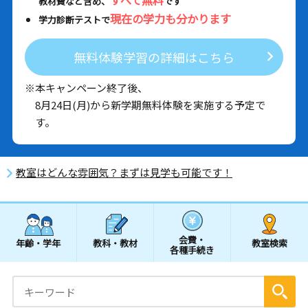
教材費など含め、
です
現在の学力も分かります
学力診断テストで
無料体験学習の詳細はこちら
※本キャンペーン終了後、
8月24日(月)から新学期無料体験を実施する予定で
す。
教室はどんな雰囲気？まずは見学も可能です！
会費・
年齢・学年
教科・教材
教室検索
各種手続き