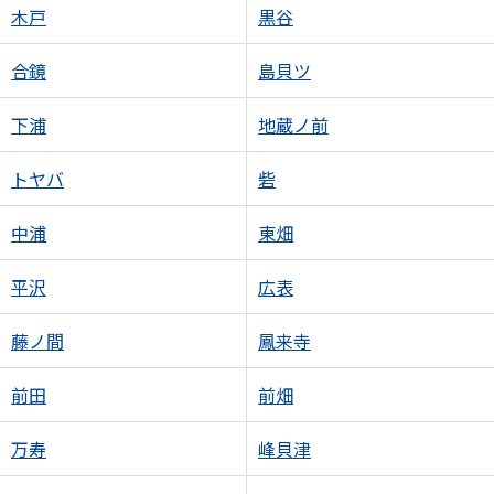
木戸
黒谷
合鏡
島貝ツ
下浦
地蔵ノ前
トヤバ
砦
中浦
東畑
平沢
広表
藤ノ間
鳳来寺
前田
前畑
万寿
峰貝津