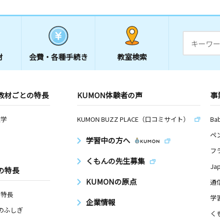
材
会費・
各種手続き
教室検索
教材ごとの特長
KUMON体験者の声
事
数学
KUMON BUZZ PLACE（口コミサイト）
Ba
ペ
学習中の方へ
フ
くもんの先生募集
Ja
の特長
KUMONの原点
通
の特長
学
企業情報
Nのふしぎ
く