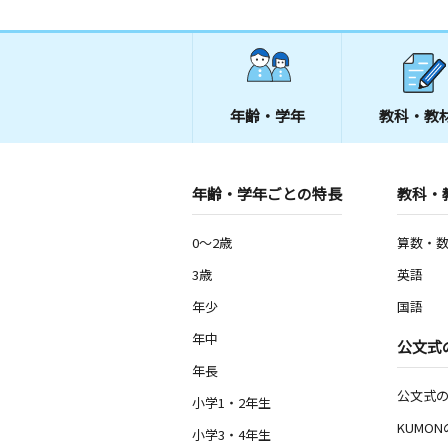
年齢・学年
教科・教
年齢・学年ごとの特長
教科・
0～2歳
算数・
3歳
英語
年少
国語
年中
公文式
年長
公文式
小学1・2年生
KUMO
小学3・4年生