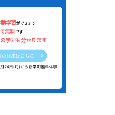
体験学習
ができます
べて無料
です
在の学力も分かります
習の詳細はこちら
8月24日(月)から新学期無料体験