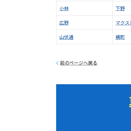
小林
下野
広野
マクス
山伏通
横町
前のページへ戻る