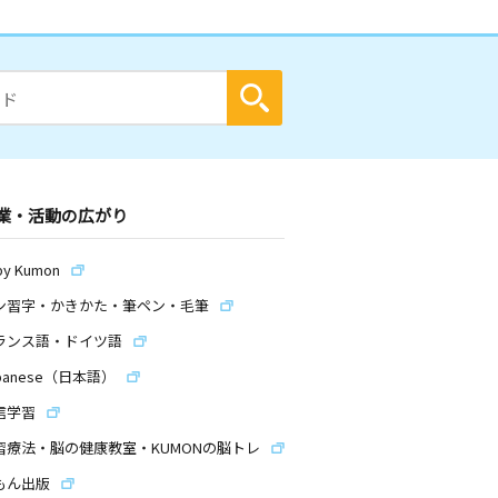
業・活動の広がり
by Kumon
ン習字・かきかた・筆ペン・毛筆
ランス語・ドイツ語
panese（日本語）
信学習
習療法・脳の健康教室・KUMONの脳トレ
もん出版