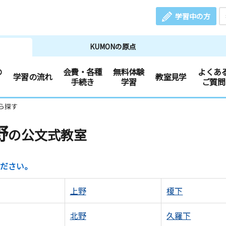
学習中の方
KUMONの原点
の
会費・各種
無料体験
よくあ
学習の流れ
教室見学
手続き
学習
ご質問
ら探す
野
の公文式教室
ださい。
上野
榎下
北野
久羅下