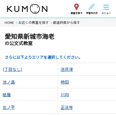
教室を探す
学習中の方
メニュー
HOME
お近くの教室を探す
都道府県から探す
愛知県新城市海老
の公文式教室
さらに以下よりエリアを選択してください。
(丁目なし)
池貝津
池ノ島
柿田
紙屋
川向
北ノ平
正法寺