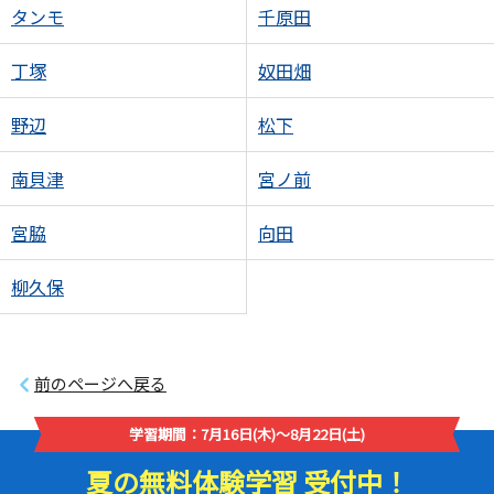
タンモ
千原田
丁塚
奴田畑
野辺
松下
南貝津
宮ノ前
宮脇
向田
柳久保
前のページへ戻る
学習期間：7月16日(木)～8月22日(土)
夏の無料体験学習 受付中！