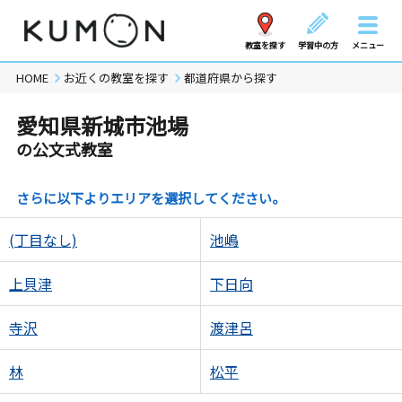
教室を探す
学習中の方
メニュー
HOME
お近くの教室を探す
都道府県から探す
愛知県新城市池場
の公文式教室
さらに以下よりエリアを選択してください。
(丁目なし)
池嶋
上貝津
下日向
寺沢
渡津呂
林
松平