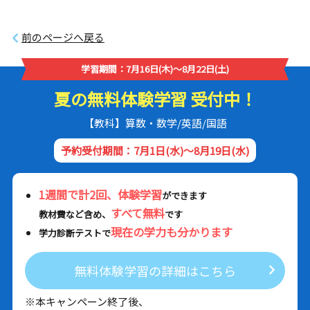
前のページへ戻る
学習期間：7月16日(木)～8月22日(土)
夏の無料体験学習 受付中！
【教科】算数・数学/英語/国語
予約受付期間：7月1日(水)～8月19日(水)
1週間で計2回、体験学習
ができます
すべて無料
教材費など含め、
です
現在の学力も分かります
学力診断テストで
無料体験学習の詳細はこちら
※本キャンペーン終了後、