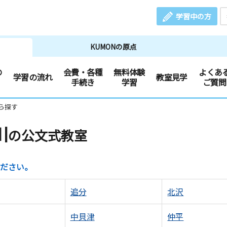
学習中の方
KUMONの原点
の
会費・各種
無料体験
よくあ
学習の流れ
教室見学
手続き
学習
ご質問
ら探す
川
の公文式教室
ださい。
追分
北沢
中貝津
仲平