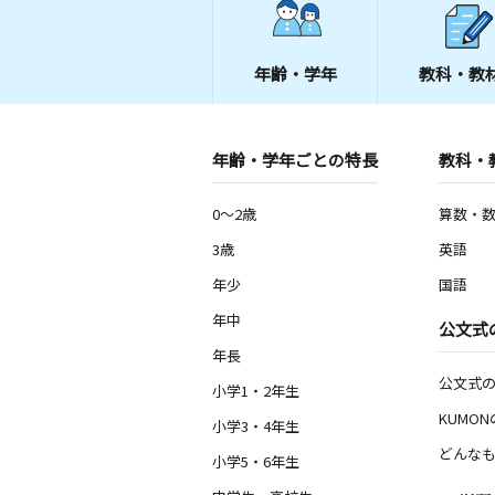
年齢・学年
教科・教
年齢・学年ごとの特長
教科・
0～2歳
算数・
3歳
英語
年少
国語
年中
公文式
年長
公文式
小学1・2年生
KUMO
小学3・4年生
どんなも
小学5・6年生