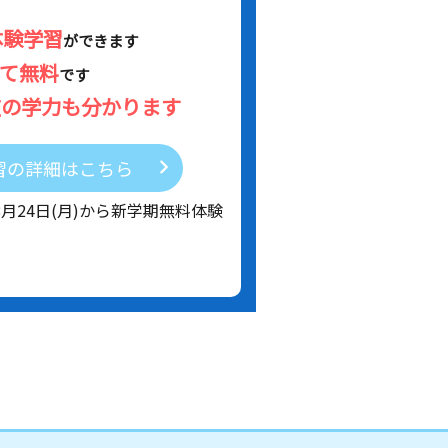
体験学習
ができます
べて無料
です
在の学力も分かります
習の詳細はこちら
8月24日(月)から新学期無料体験