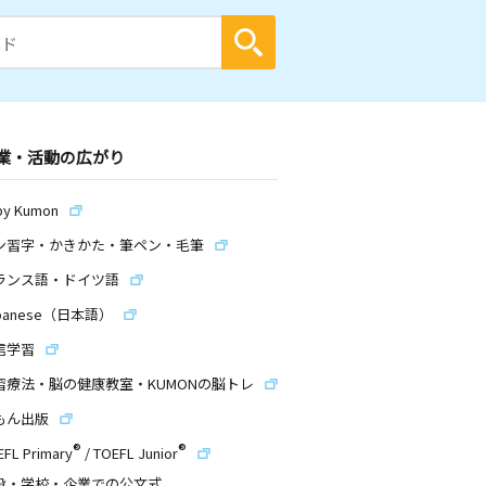
業・活動の広がり
by Kumon
ン習字・かきかた・筆ペン・毛筆
ランス語・ドイツ語
panese（日本語）
信学習
習療法・脳の健康教室・KUMONの脳トレ
もん出版
®
®
EFL Primary
/
TOEFL Junior
設・学校・企業での公文式