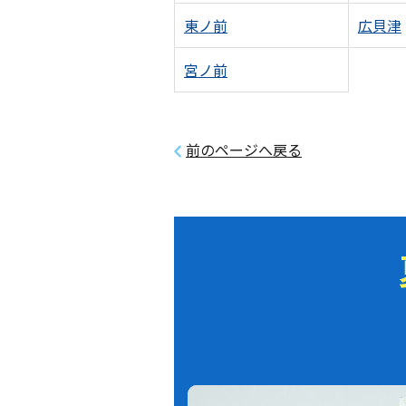
東ノ前
広貝津
宮ノ前
前のページへ戻る