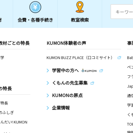
材
会費・
各種手続き
教室検索
教材ごとの特長
KUMON体験者の声
事
数学
KUMON BUZZ PLACE（口コミサイト）
Ba
ペ
学習中の方へ
フ
くもんの先生募集
Ja
の特長
KUMONの原点
通
の特長
学
企業情報
Nのふしぎ
く
んだい! KUMON
TO
施