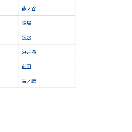
熊ノ谷
陣場
伝水
浜井場
前田
宮ノ腰