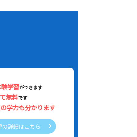
！
体験学習
ができます
べて無料
です
在の学力も分かります
習の詳細はこちら