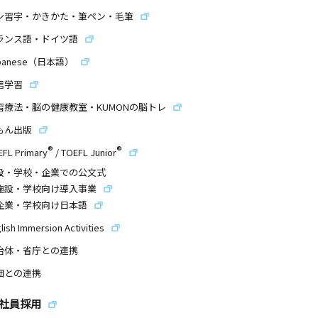
ン習字・かきかた・筆ペン・毛筆
ランス語・ドイツ語
panese（日本語）
信学習
習療法・脳の健康教室・KUMONの脳トレ
もん出版
®
®
EFL Primary
/
TOEFL Junior
設・学校・企業での公文式
施設・学校向け導入事業
企業・学校向け日本語
lish Immersion Activities
治体・省庁との連携
団との連携
社員採用