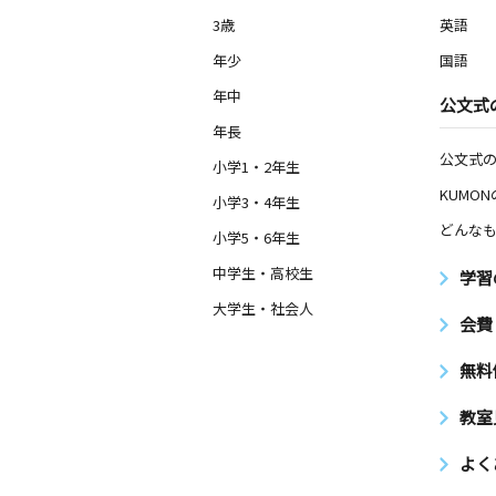
3歳
英語
年少
国語
年中
公文式
年長
公文式
小学1・2年生
KUMO
小学3・4年生
どんなも
小学5・6年生
中学生・高校生
学習
大学生・社会人
会費
無料
教室
よく