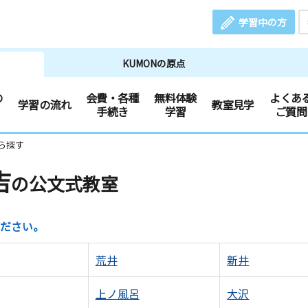
学習中の方
KUMONの原点
の
会費・各種
無料体験
よくあ
学習の流れ
教室見学
手続き
学習
ご質問
ら探す
吉
の公文式教室
ださい。
荒井
新井
上ノ風呂
大沢