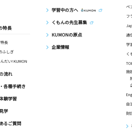
ペ
学習中の方へ
フ
くもんの先生募集
Ja
の特長
KUMONの原点
通
の特長
学
企業情報
Nのふしぎ
く
んだい! KUMON
TO
施
の流れ
・各種手続き
Eng
体験学習
自
見学
財
あるご質問