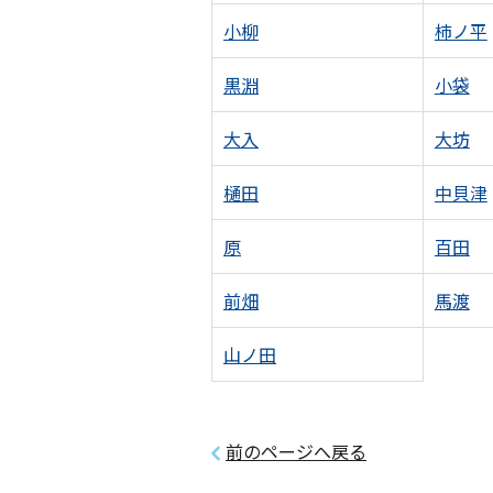
小柳
柿ノ平
黒淵
小袋
大入
大坊
樋田
中貝津
原
百田
前畑
馬渡
山ノ田
前のページへ戻る