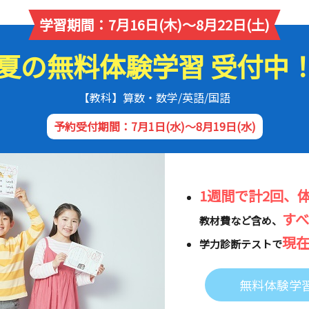
学習期間：7月16日(木)～8月22日(土)
夏の無料体験学習 受付中
【教科】算数・数学/英語/国語
予約受付期間：7月1日(水)～8月19日(水)
1週間で計2回、
す
教材費など含め、
現
学力診断テストで
無料体験学