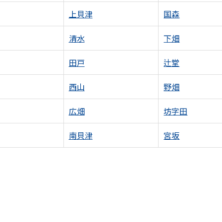
上貝津
国森
清水
下畑
田戸
辻堂
西山
野畑
広畑
坊字田
南貝津
宮坂