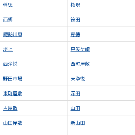
幹徳
権現
西郷
笹田
諏訪川原
専徳
堤上
戸矢ケ崎
西浄悦
西町屋敷
野田市場
東浄悦
東町屋敷
深田
古屋敷
山田
山田屋敷
新山田