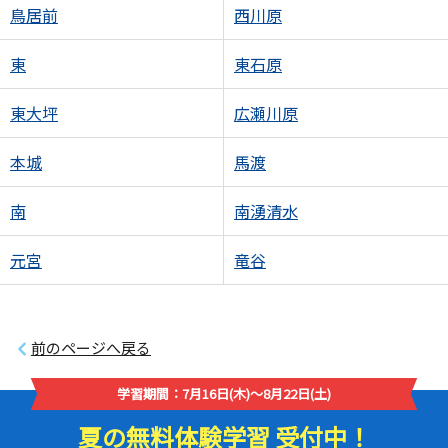
鳥居前
西川原
東
東石原
東大坪
広瀬川原
本城
馬渡
南
南湧清水
元宮
竜谷
前のページへ戻る
学習期間：7月16日(木)～8月22日(土)
夏の無料体験学習 受付中！