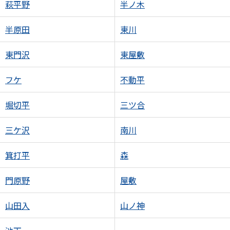
萩平野
半ノ木
半原田
東川
東門沢
東屋敷
フケ
不動平
堀切平
三ツ合
三ケ沢
南川
箕打平
森
門原野
屋敷
山田入
山ノ神