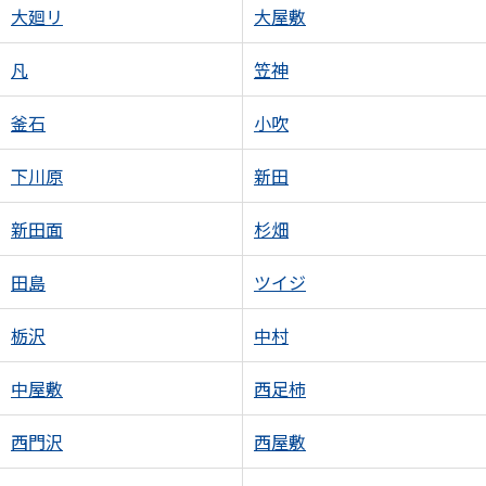
大廻リ
大屋敷
凡
笠神
釜石
小吹
下川原
新田
新田面
杉畑
田島
ツイジ
栃沢
中村
中屋敷
西足柿
西門沢
西屋敷