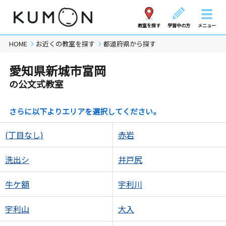
教室を探す
学習中の方
メニュー
HOME
お近くの教室を探す
都道府県から探す
愛知県新城市富岡
の公文式教室
さらに以下よりエリアを選択してください。
(丁目なし)
赤岩
洗出シ
井戸尻
牛ケ額
宇利川
宇利山
大入