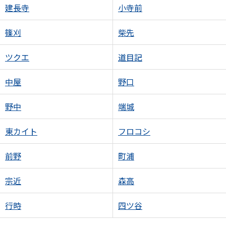
建長寺
小寺前
篠刈
柴先
ツクエ
道目記
中屋
野口
野中
端城
東カイト
フロコシ
前野
町浦
宗近
森高
行時
四ツ谷