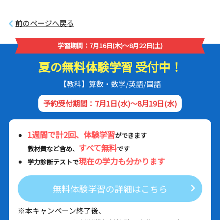
前のページへ戻る
学習期間：7月16日(木)～8月22日(土)
夏の無料体験学習 受付中！
【教科】算数・数学/英語/国語
予約受付期間：7月1日(水)～8月19日(水)
1週間で計2回、体験学習
ができます
すべて無料
教材費など含め、
です
現在の学力も分かります
学力診断テストで
無料体験学習の詳細はこちら
※本キャンペーン終了後、