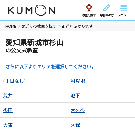
教室を探す
学習中の方
メニュー
HOME
お近くの教室を探す
都道府県から探す
愛知県新城市杉山
の公文式教室
さらに以下よりエリアを選択してください。
(丁目なし)
阿賀地
荒井
池下
後田
大久後
大東
久保