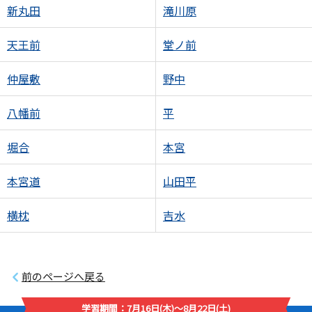
新丸田
滝川原
天王前
堂ノ前
仲屋敷
野中
八幡前
平
堀合
本宮
本宮道
山田平
横枕
吉水
前のページへ戻る
学習期間：7月16日(木)～8月22日(土)