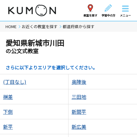
教室を探す
学習中の方
メニュー
HOME
お近くの教室を探す
都道府県から探す
愛知県新城市川田
の公文式教室
さらに以下よりエリアを選択してください。
(丁目なし)
奥陣後
榊差
三田地
下側
新間平
新平
新広美