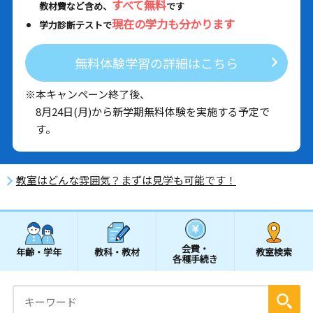
すべて無料
教材費など含め、
です
現在の学力も分かります
学力診断テストで
無料体験学習の詳細はこちら
※本キャンペーン終了後、
8月24日(月)から新学期無料体験を実施する予定で
す。
教室はどんな雰囲気？まずは見学も可能です！
会費・
年齢・学年
教科・教材
教室検索
各種手続き