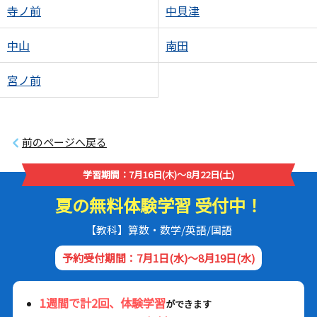
寺ノ前
中貝津
中山
南田
宮ノ前
前のページへ戻る
学習期間：7月16日(木)～8月22日(土)
夏の無料体験学習 受付中！
【教科】算数・数学/英語/国語
予約受付期間：7月1日(水)～8月19日(水)
1週間で計2回、体験学習
ができます