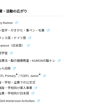
業・活動の広がり
by Kumon
ン習字・かきかた・筆ペン・毛筆
ランス語・ドイツ語
panese（日本語）
信学習
習療法・脳の健康教室・KUMONの脳トレ
もん出版
®
®
EFL Primary
/
TOEFL Junior
設・学校・企業での公文式
施設・学校向け導入事業
企業・学校向け日本語
lish Immersion Activities