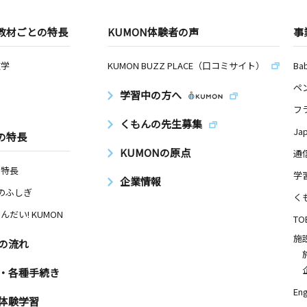
教材ごとの特長
KUMON体験者の声
事
数学
KUMON BUZZ PLACE（口コミサイト）
Ba
ペ
学習中の方へ
フ
くもんの先生募集
Ja
の特長
KUMONの原点
通
の特長
学
企業情報
Nのふしぎ
く
んだい! KUMON
TO
施
の流れ
・各種手続き
Eng
体験学習