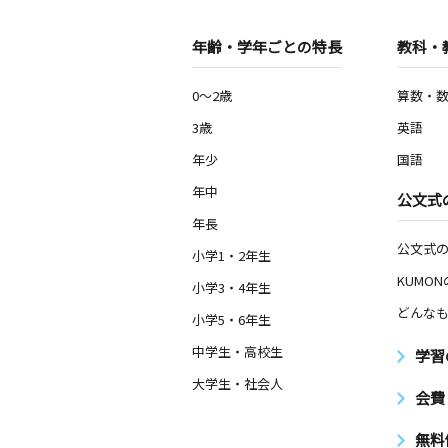
年齢・学年ごとの特長
教科・
0～2歳
算数・
3歳
英語
年少
国語
年中
公文式
年長
公文式
小学1・2年生
KUMO
小学3・4年生
どんなも
小学5・6年生
中学生・高校生
学習
大学生・社会人
会費
無料