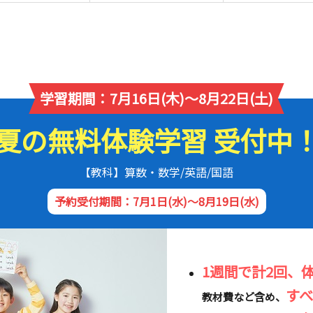
学習期間：7月16日(木)～8月22日(土)
夏の無料体験学習 受付中
【教科】算数・数学/英語/国語
予約受付期間：7月1日(水)～8月19日(水)
1週間で計2回、
す
教材費など含め、