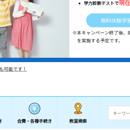
現
学力診断テストで
無料体験学
※本キャンペーン終了後、
を実施する予定です。
も可能です！
材
会費・
各種手続き
教室検索