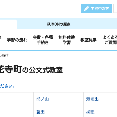
学習中の方
KUMONの原点
の
会費・各種
無料体験
よくあ
学習の流れ
教室見学
手続き
学習
ご質問
ら探す
花寺町
の公文式教室
ださい。
熊ノ山
瀬垣出
蓑田
柳細