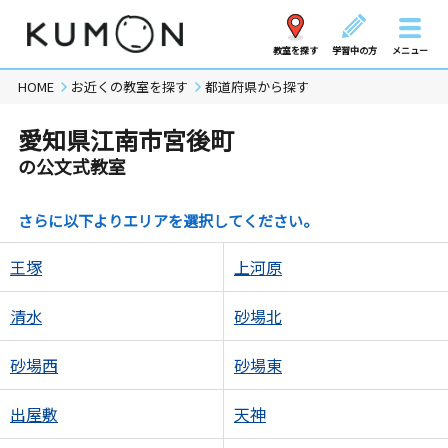
教室を探す
学習中の方
メニュー
HOME
お近くの教室を探す
都道府県から探す
愛知県江南市宮後町
の公文式教室
さらに以下よりエリアを選択してください。
王塚
上河原
清水
砂場北
砂場西
砂場東
出屋敷
天神