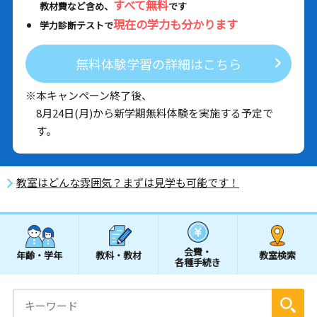
すべて無料
教材費など含め、
です
現在の学力も分かります
学力診断テストで
無料体験学習の詳細はこちら
※本キャンペーン終了後、
8月24日(月)から新学期無料体験を実施する予定で
す。
教室はどんな雰囲気？まずは見学も可能です！
会費・
年齢・学年
教科・教材
教室検索
各種手続き