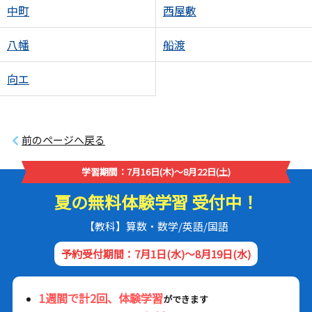
中町
西屋敷
八幡
船渡
向エ
前のページへ戻る
学習期間：7月16日(木)～8月22日(土)
夏の無料体験学習 受付中！
【教科】算数・数学/英語/国語
予約受付期間：7月1日(水)～8月19日(水)
1週間で計2回、体験学習
ができます