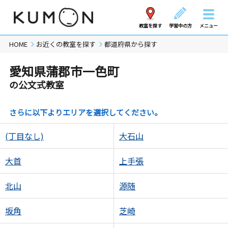
教室を探す
学習中の方
メニュー
HOME
お近くの教室を探す
都道府県から探す
愛知県蒲郡市一色町
の公文式教室
さらに以下よりエリアを選択してください。
(丁目なし)
大石山
大首
上手張
北山
源随
坂角
芝崎