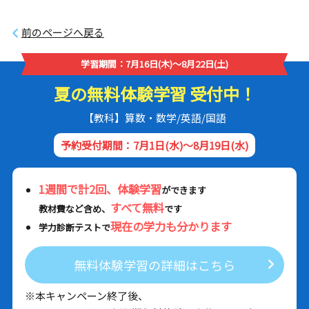
前のページへ戻る
学習期間：7月16日(木)～8月22日(土)
夏の無料体験学習 受付中！
【教科】算数・数学/英語/国語
予約受付期間：7月1日(水)～8月19日(水)
1週間で計2回、体験学習
ができます
すべて無料
教材費など含め、
です
現在の学力も分かります
学力診断テストで
無料体験学習の詳細はこちら
※本キャンペーン終了後、