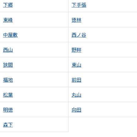
下郷
下手張
東峰
徳林
中屋敷
西ノ谷
西山
野畔
狭間
東山
福地
前田
松葉
丸山
明徳
向田
森下