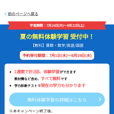
前のページへ戻る
学習期間：7月16日(木)～8月22日(土)
夏の無料体験学習 受付中！
【教科】算数・数学/英語/国語
予約受付期間：7月1日(水)～8月19日(水)
1週間で計2回、体験学習
ができます
すべて無料
教材費など含め、
です
現在の学力も分かります
学力診断テストで
無料体験学習の詳細はこちら
※本キャンペーン終了後、