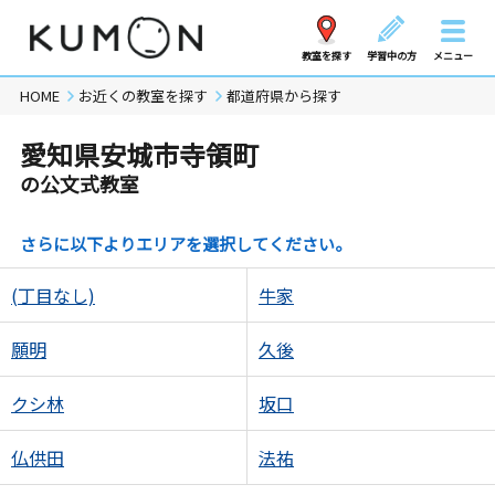
教室を探す
学習中の方
メニュー
HOME
お近くの教室を探す
都道府県から探す
愛知県安城市寺領町
の公文式教室
さらに以下よりエリアを選択してください。
(丁目なし)
牛家
願明
久後
クシ林
坂口
仏供田
法祐