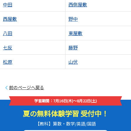
中田
西側屋敷
西屋敷
野中
八田
東屋敷
七反
藤野
松原
山伏
前のページへ戻る
学習期間：7月16日(木)～8月22日(土)
夏の無料体験学習 受付中！
【教科】算数・数学/英語/国語