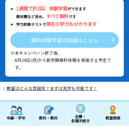
1週間で計2回、体験学習
ができます
すべて無料
教材費など含め、
です
現在の学力も分かります
学力診断テストで
無料体験学習の詳細はこちら
※本キャンペーン終了後、
8月24日(月)から新学期無料体験を実施する予定で
す。
教室はどんな雰囲気？まずは見学も可能です！
会費・
年齢・学年
教科・教材
教室検索
各種手続き