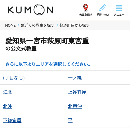
教室を探す
学習中の方
メニュー
HOME
お近くの教室を探す
都道府県から探す
愛知県一宮市萩原町東宮重
の公文式教室
さらに以下よりエリアを選択してください。
(丁目なし)
一ノ縄
江北
上祢宜屋
北沖
北東沖
下祢宜屋
平