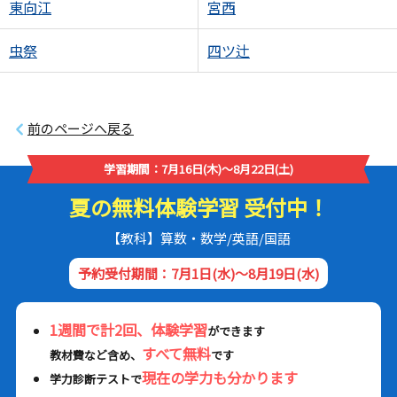
東向江
宮西
虫祭
四ツ辻
前のページへ戻る
学習期間：7月16日(木)～8月22日(土)
夏の無料体験学習 受付中！
【教科】算数・数学/英語/国語
予約受付期間：7月1日(水)～8月19日(水)
1週間で計2回、体験学習
ができます
すべて無料
教材費など含め、
です
現在の学力も分かります
学力診断テストで