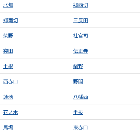
北畑
郷西切
郷南切
三反田
柴野
社宮司
突田
伝正寺
土根
鍋野
西赤口
野間
蓮池
八幡西
花ノ木
半抜
馬場
東赤口