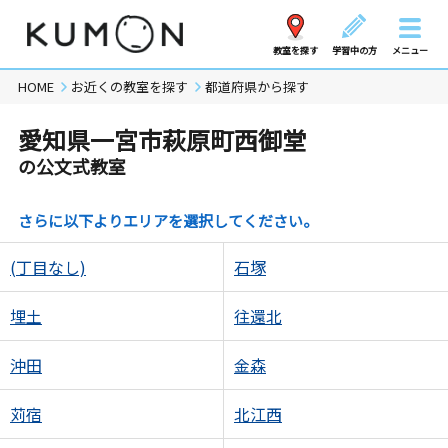
教室を探す
学習中の方
メニュー
HOME
お近くの教室を探す
都道府県から探す
愛知県一宮市萩原町西御堂
の公文式教室
さらに以下よりエリアを選択してください。
(丁目なし)
石塚
埋土
往還北
沖田
金森
苅宿
北江西