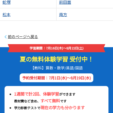
蛇塚
前田面
松本
南方
前のページへ戻る
学習期間：7月16日(木)～8月22日(土)
夏の無料体験学習 受付中！
【教科】算数・数学/英語/国語
予約受付期間：7月1日(水)～8月19日(水)
1週間で計2回、体験学習
ができます
すべて無料
教材費など含め、
です
現在の学力も分かります
学力診断テストで