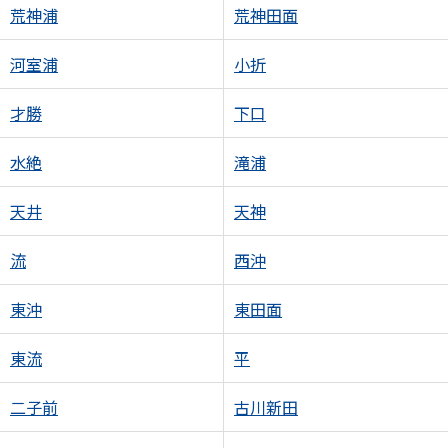
荒神浦
荒神田面
河室浦
小折
才勝
下口
水絶
滝浦
天井
天神
流
西沖
東沖
東田面
東流
平
二子前
古川新田