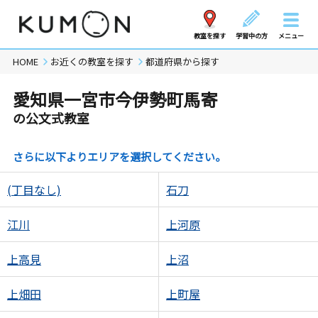
教室を探す
学習中の方
メニュー
HOME
お近くの教室を探す
都道府県から探す
愛知県一宮市今伊勢町馬寄
の公文式教室
さらに以下よりエリアを選択してください。
(丁目なし)
石刀
江川
上河原
上高見
上沼
上畑田
上町屋