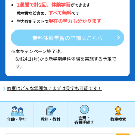
1週間で計2回、体験学習
ができます
すべて無料
教材費など含め、
です
現在の学力も分かります
学力診断テストで
無料体験学習の詳細はこちら
※本キャンペーン終了後、
8月24日(月)から新学期無料体験を実施する予定で
す。
教室はどんな雰囲気？まずは見学も可能です！
会費・
年齢・学年
教科・教材
教室検索
各種手続き