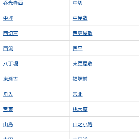
呑光寺西
中切
中坪
中屋敷
西切戸
西更屋敷
西流
西平
八丁堀
東更屋敷
東瀬古
福塚前
舟入
宮北
宮東
桃木原
山島
山之小路