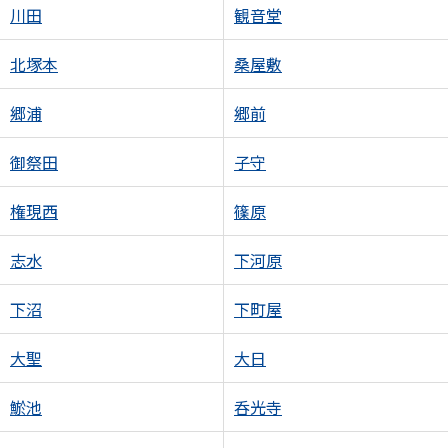
川田
観音堂
北塚本
桑屋敷
郷浦
郷前
御祭田
子守
権現西
篠原
志水
下河原
下沼
下町屋
大聖
大日
鯲池
呑光寺