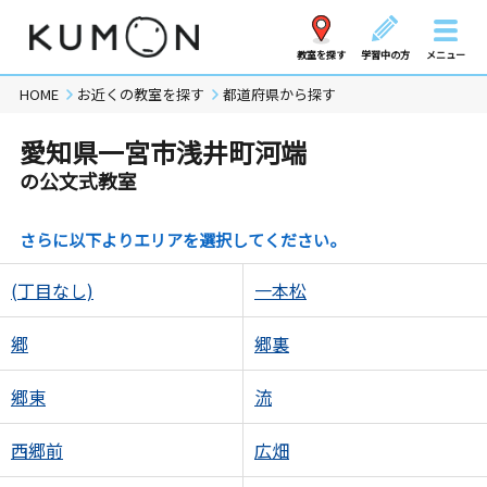
教室を探す
学習中の方
メニュー
HOME
お近くの教室を探す
都道府県から探す
愛知県一宮市浅井町河端
の公文式教室
さらに以下よりエリアを選択してください。
(丁目なし)
一本松
郷
郷裏
郷東
流
西郷前
広畑