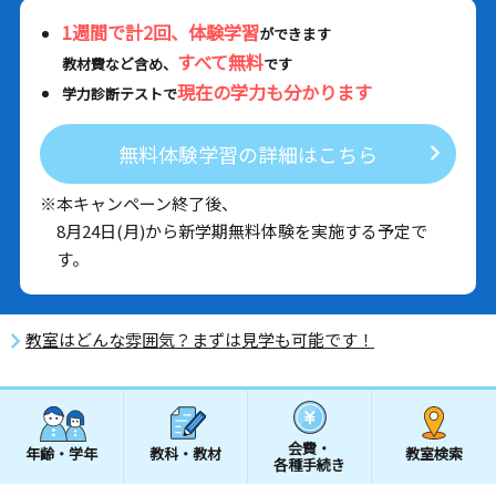
1週間で計2回、体験学習
ができます
すべて無料
教材費など含め、
です
現在の学力も分かります
学力診断テストで
無料体験学習の詳細はこちら
※本キャンペーン終了後、
8月24日(月)から新学期無料体験を実施する予定で
す。
教室はどんな雰囲気？まずは見学も可能です！
会費・
年齢・学年
教科・教材
教室検索
各種手続き