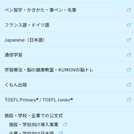
ペン習字・かきかた・筆ペン・毛筆
フランス語・ドイツ語
Japanese（日本語）
通信学習
学習療法・脳の健康教室・KUMONの脳トレ
くもん出版
TOEFL Primary
®
/
TOEFL Junior
®
施設・学校・企業での公文式
施設・学校向け導入事業
企業・学校向け日本語