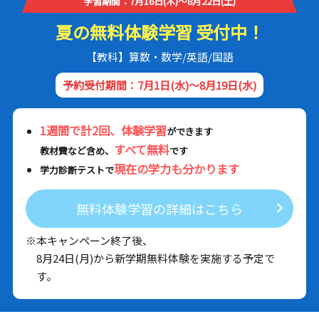
学習期間：7月16日(木)～8月22日(土)
夏の無料体験学習 受付中！
【教科】算数・数学/英語/国語
予約受付期間：7月1日(水)～8月19日(水)
1週間で計2回、体験学習
ができます
すべて無料
教材費など含め、
です
現在の学力も分かります
学力診断テストで
無料体験学習の詳細はこちら
※本キャンペーン終了後、
8月24日(月)から新学期無料体験を実施する予定で
す。