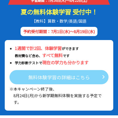
学習期間：7月16日(木)～8月22日(土)
夏の無料体験学習 受付中！
【教科】算数・数学/英語/国語
予約受付期間：7月1日(水)～8月19日(水)
1週間で計2回、体験学習
ができます
すべて無料
教材費など含め、
です
現在の学力も分かります
学力診断テストで
無料体験学習の詳細はこちら
※本キャンペーン終了後、
8月24日(月)から新学期無料体験を実施する予定で
す。