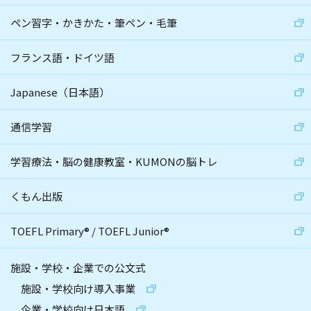
ペン習字・かきかた・筆ペン・毛筆
フランス語・ドイツ語
Japanese（日本語）
通信学習
学習療法・脳の健康教室・KUMONの脳トレ
くもん出版
TOEFL Primary
®
/
TOEFL Junior
®
施設・学校・企業での公文式
施設・学校向け導入事業
企業・学校向け日本語