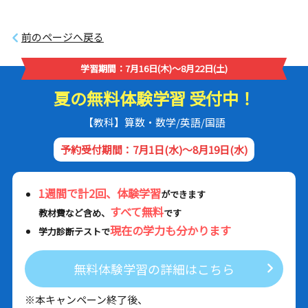
前のページへ戻る
学習期間：7月16日(木)～8月22日(土)
夏の無料体験学習 受付中！
【教科】算数・数学/英語/国語
予約受付期間：7月1日(水)～8月19日(水)
1週間で計2回、体験学習
ができます
すべて無料
教材費など含め、
です
現在の学力も分かります
学力診断テストで
無料体験学習の詳細はこちら
※本キャンペーン終了後、