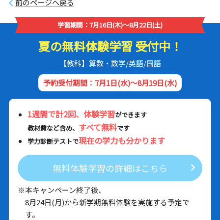
前のページへ戻る
学習期間：7月16日(木)～8月22日(土)
夏の無料体験学習 受付中！
【教科】算数・数学/英語/国語
予約受付期間：7月1日(水)～8月19日(水)
1週間で計2回、体験学習
ができます
すべて無料
教材費など含め、
です
現在の学力も分かります
学力診断テストで
無料体験学習の詳細はこちら
※本キャンペーン終了後、
8月24日(月)から新学期無料体験を実施する予定で
す。