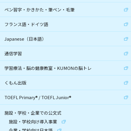
ペン習字・かきかた・筆ペン・毛筆
フランス語・ドイツ語
Japanese（日本語）
通信学習
学習療法・脳の健康教室・KUMONの脳トレ
くもん出版
TOEFL Primary
®
/
TOEFL Junior
®
施設・学校・企業での公文式
施設・学校向け導入事業
企業・学校向け日本語