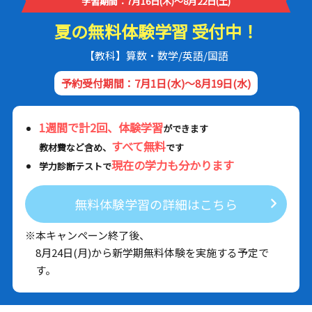
学習期間：7月16日(木)～8月22日(土)
夏の無料体験学習 受付中！
【教科】算数・数学/英語/国語
予約受付期間：7月1日(水)～8月19日(水)
1週間で計2回、体験学習
ができます
すべて無料
教材費など含め、
です
現在の学力も分かります
学力診断テストで
無料体験学習の詳細はこちら
※本キャンペーン終了後、
8月24日(月)から新学期無料体験を実施する予定で
す。