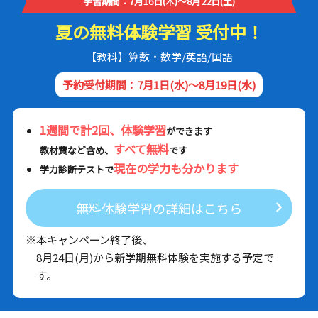
学習期間：7月16日(木)～8月22日(土)
夏の無料体験学習 受付中！
【教科】算数・数学/英語/国語
予約受付期間：7月1日(水)～8月19日(水)
1週間で計2回、体験学習
ができます
すべて無料
教材費など含め、
です
現在の学力も分かります
学力診断テストで
無料体験学習の詳細はこちら
※本キャンペーン終了後、
8月24日(月)から新学期無料体験を実施する予定で
す。