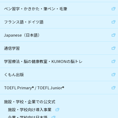
ペン習字・かきかた・筆ペン・毛筆
フランス語・ドイツ語
Japanese（日本語）
通信学習
学習療法・脳の健康教室・KUMONの脳トレ
くもん出版
TOEFL Primary
®
/
TOEFL Junior
®
施設・学校・企業での公文式
施設・学校向け導入事業
企業・学校向け日本語