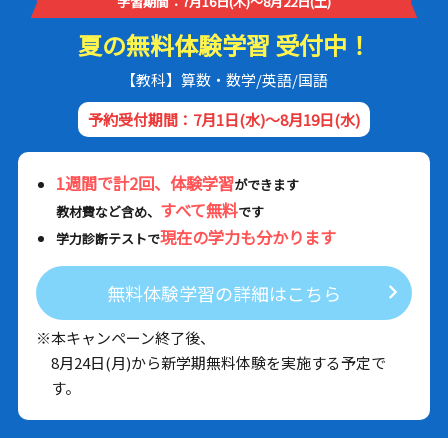
学習期間：7月16日(木)～8月22日(土)
夏の無料体験学習 受付中！
【教科】算数・数学/英語/国語
予約受付期間：7月1日(水)～8月19日(水)
1週間で計2回、体験学習
ができます
すべて無料
教材費など含め、
です
現在の学力も分かります
学力診断テストで
無料体験学習の詳細はこちら
※本キャンペーン終了後、
8月24日(月)から新学期無料体験を実施する予定で
す。