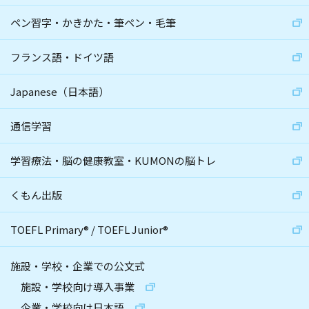
ペン習字・かきかた・筆ペン・毛筆
フランス語・ドイツ語
Japanese（日本語）
通信学習
学習療法・脳の健康教室・KUMONの脳トレ
くもん出版
TOEFL Primary
®
/
TOEFL Junior
®
施設・学校・企業での公文式
施設・学校向け導入事業
企業・学校向け日本語