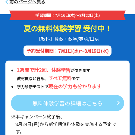
前のページへ戻る
学習期間：7月16日(木)～8月22日(土)
夏の無料体験学習 受付中！
【教科】算数・数学/英語/国語
予約受付期間：7月1日(水)～8月19日(水)
1週間で計2回、体験学習
ができます
すべて無料
教材費など含め、
です
現在の学力も分かります
学力診断テストで
無料体験学習の詳細はこちら
※本キャンペーン終了後、
8月24日(月)から新学期無料体験を実施する予定で
す。