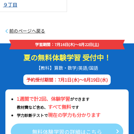
９丁目
前のページへ戻る
学習期間：7月16日(木)～8月22日(土)
夏の無料体験学習 受付中！
【教科】算数・数学/英語/国語
予約受付期間：7月1日(水)～8月19日(水)
1週間で計2回、体験学習
ができます
すべて無料
教材費など含め、
です
現在の学力も分かります
学力診断テストで
無料体験学習の詳細はこちら