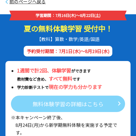
前のページへ戻る
学習期間：7月16日(木)～8月22日(土)
夏の無料体験学習 受付中！
【教科】算数・数学/英語/国語
予約受付期間：7月1日(水)～8月19日(水)
1週間で計2回、体験学習
ができます
すべて無料
教材費など含め、
です
現在の学力も分かります
学力診断テストで
無料体験学習の詳細はこちら
※本キャンペーン終了後、
8月24日(月)から新学期無料体験を実施する予定で
す。