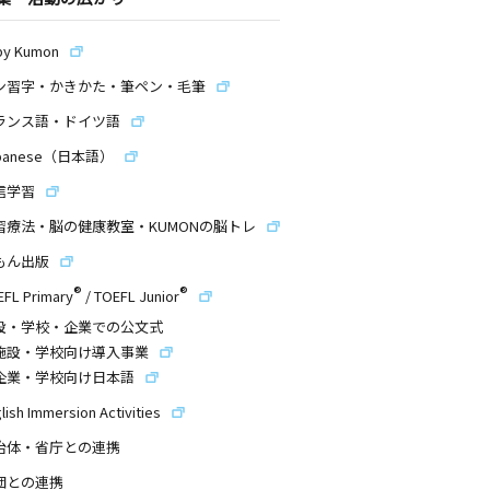
by Kumon
ン習字・かきかた・筆ペン・毛筆
ランス語・ドイツ語
panese（日本語）
信学習
習療法・脳の健康教室・KUMONの脳トレ
もん出版
®
®
EFL Primary
/
TOEFL Junior
設・学校・企業での公文式
施設・学校向け導入事業
企業・学校向け日本語
lish Immersion Activities
治体・省庁との連携
団との連携