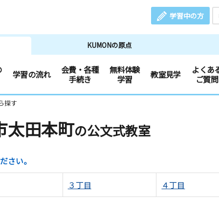
学習中の方
KUMONの原点
の
会費・各種
無料体験
よくあ
学習の流れ
教室見学
手続き
学習
ご質問
ら探す
市太田本町
の公文式教室
ださい。
３丁目
４丁目