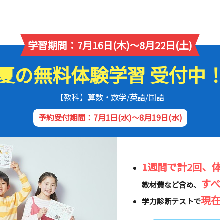
学習期間：7月16日(木)～8月22日(土)
夏の無料体験学習 受付中
【教科】算数・数学/英語/国語
予約受付期間：7月1日(水)～8月19日(水)
1週間で計2回、
す
教材費など含め、
現
学力診断テストで