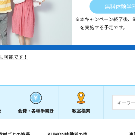
無料体験学
※本キャンペーン終了後、
を実施する予定です。
も可能です！
材
会費・
各種手続き
教室検索
教材ごとの特長
KUMON体験者の声
事