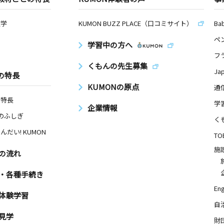
数学
KUMON BUZZ PLACE（口コミサイト）
Ba
ペ
学習中の方へ
フ
くもんの先生募集
Ja
の特長
KUMONの原点
通
の特長
学
企業情報
Nのふしぎ
く
んだい! KUMON
TO
施
の流れ
・各種手続き
Eng
体験学習
自
見学
財