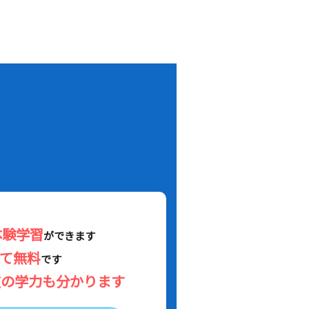
！
体験学習
ができます
べて無料
です
在の学力も分かります