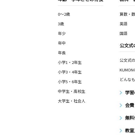
0～2歳
算数・
3歳
英語
年少
国語
年中
公文式
年長
公文式
小学1・2年生
KUMO
小学3・4年生
どんなも
小学5・6年生
中学生・高校生
学習
大学生・社会人
会費
無料
教室