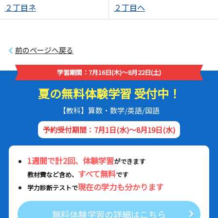
２丁目ネ
２丁目ヘ
前のページへ戻る
学習期間：7月16日(木)～8月22日(土)
夏の無料体験学習 受付中！
【教科】算数・数学/英語/国語
予約受付期間：7月1日(水)～8月19日(水)
1週間で計2回、体験学習
ができます
すべて無料
教材費など含め、
です
現在の学力も分かります
学力診断テストで
無料体験学習の詳細はこちら