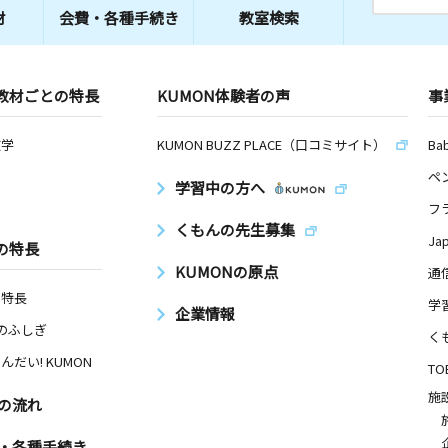
材
会費・
各種手続き
教室検索
教材ごとの特長
KUMON体験者の声
事
数学
KUMON BUZZ PLACE（口コミサイト）
Ba
ペ
学習中の方へ
フ
くもんの先生募集
Ja
の特長
KUMONの原点
通
の特長
学
企業情報
Nのふしぎ
く
んだい! KUMON
TO
施
の流れ
・各種手続き