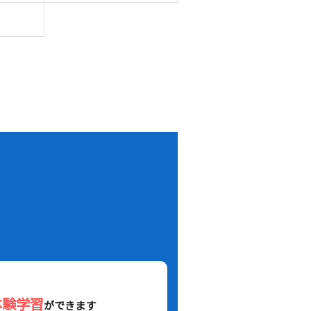
！
体験学習
ができます