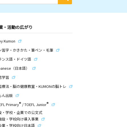
業・活動の広がり
by Kumon
ン習字・かきかた・筆ペン・毛筆
ランス語・ドイツ語
panese（日本語）
信学習
習療法・脳の健康教室・KUMONの脳トレ
もん出版
®
®
EFL Primary
/
TOEFL Junior
設・学校・企業での公文式
施設・学校向け導入事業
企業・学校向け日本語