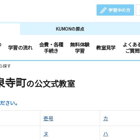
学習中の方
KUMONの原点
の
会費・各種
無料体験
よくあ
学習の流れ
教室見学
手続き
学習
ご質問
ら探す
泉寺町
の公文式教室
ださい。
壱号
カ
ヌ
ハ