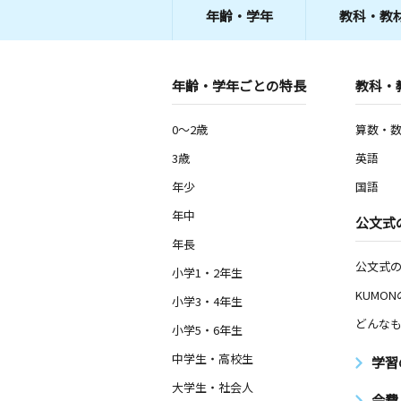
年齢・学年
教科・教
年齢・学年ごとの特長
教科・
0～2歳
算数・
3歳
英語
年少
国語
年中
公文式
年長
公文式
小学1・2年生
KUMO
小学3・4年生
どんなも
小学5・6年生
中学生・高校生
学習
大学生・社会人
会費