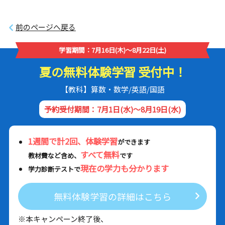
前のページへ戻る
学習期間：7月16日(木)～8月22日(土)
夏の無料体験学習 受付中！
【教科】算数・数学/英語/国語
予約受付期間：7月1日(水)～8月19日(水)
1週間で計2回、体験学習
ができます
すべて無料
教材費など含め、
です
現在の学力も分かります
学力診断テストで
無料体験学習の詳細はこちら
※本キャンペーン終了後、