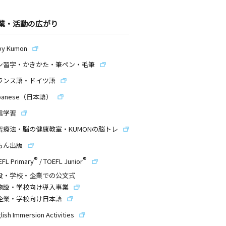
業・活動の広がり
by Kumon
ン習字・かきかた・筆ペン・毛筆
ランス語・ドイツ語
panese（日本語）
信学習
習療法・脳の健康教室・KUMONの脳トレ
もん出版
®
®
EFL Primary
/
TOEFL Junior
設・学校・企業での公文式
施設・学校向け導入事業
企業・学校向け日本語
lish Immersion Activities