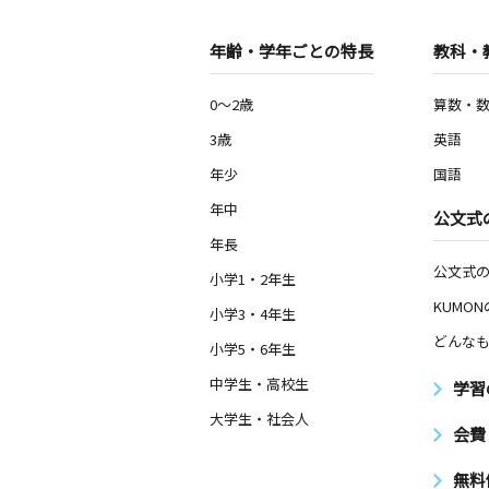
年齢・学年ごとの特長
教科・
0～2歳
算数・
3歳
英語
年少
国語
年中
公文式
年長
公文式
小学1・2年生
KUMO
小学3・4年生
どんなも
小学5・6年生
中学生・高校生
学習
大学生・社会人
会費
無料