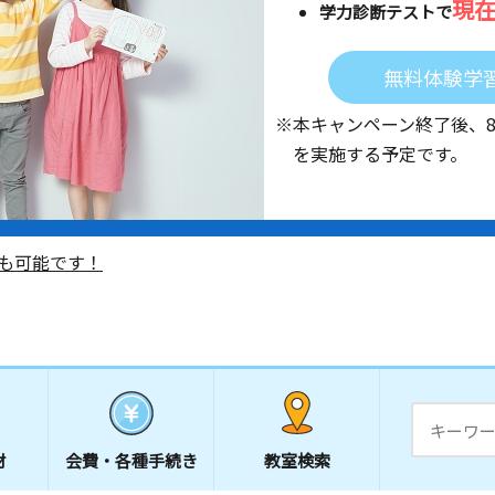
現
学力診断テストで
無料体験学
※本キャンペーン終了後、
を実施する予定です。
も可能です！
材
会費・
各種手続き
教室検索