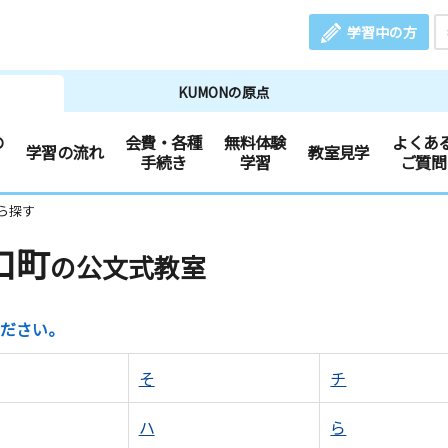
学習中の方
KUMONの原点
の
会費・各種
無料体験
よくあ
学習の流れ
教室見学
手続き
学習
ご質問
ら探す
口町
の公文式教室
ださい。
そ
チ
ハ
ら