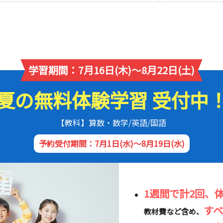
学習期間：7月16日(木)～8月22日(土)
夏の無料体験学習 受付中
【教科】算数・数学/英語/国語
予約受付期間：7月1日(水)～8月19日(水)
1週間で計2回、
す
教材費など含め、