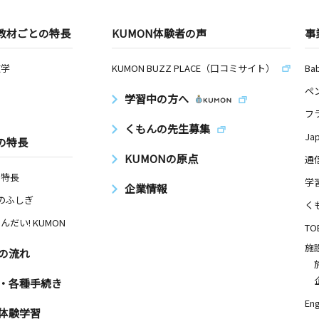
教材ごとの特長
KUMON体験者の声
事
数学
KUMON BUZZ PLACE（口コミサイト）
Ba
ペ
学習中の方へ
フ
くもんの先生募集
Ja
の特長
KUMONの原点
通
の特長
学
企業情報
Nのふしぎ
く
んだい! KUMON
TO
施
の流れ
・各種手続き
Eng
体験学習