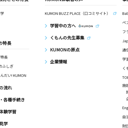
数学
KUMON BUZZ PLACE（口コミサイト）
Ba
ペ
学習中の方へ
フ
くもんの先生募集
Ja
の特長
KUMONの原点
通
の特長
学
企業情報
Nのふしぎ
く
んだい! KUMON
TO
施
の流れ
・各種手続き
Eng
体験学習
自
見学
財