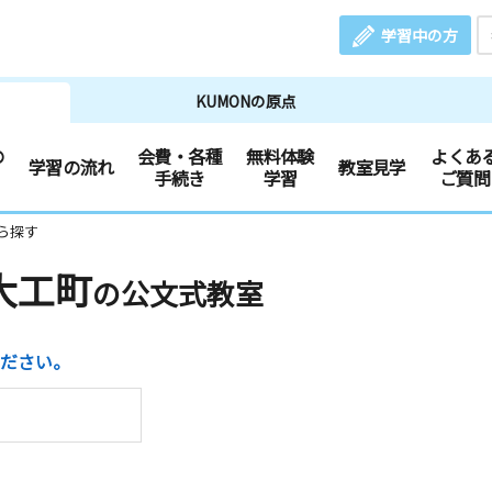
学習中の方
KUMONの原点
の
会費・各種
無料体験
よくあ
学習の流れ
教室見学
手続き
学習
ご質問
ら探す
大工町
の公文式教室
ださい。