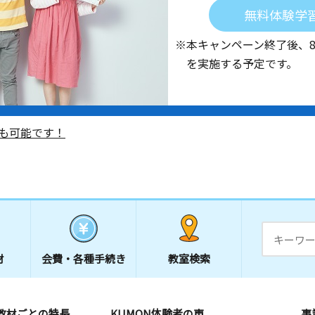
無料体験学
※本キャンペーン終了後、
を実施する予定です。
も可能です！
材
会費・
各種手続き
教室検索
教材ごとの特長
KUMON体験者の声
事