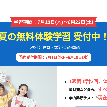
学習期間：7月16日(木)～8月22日(土)
夏の無料体験学習 受付中
【教科】算数・数学/英語/国語
予約受付期間：7月1日(水)～8月19日(水)
1週間で計2回、
す
教材費など含め、
現
学力診断テストで