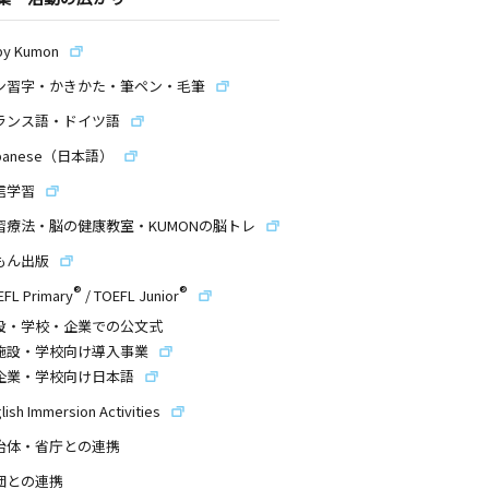
by Kumon
ン習字・かきかた・筆ペン・毛筆
ランス語・ドイツ語
panese（日本語）
信学習
習療法・脳の健康教室・KUMONの脳トレ
もん出版
®
®
EFL Primary
/
TOEFL Junior
設・学校・企業での公文式
施設・学校向け導入事業
企業・学校向け日本語
lish Immersion Activities
治体・省庁との連携
団との連携