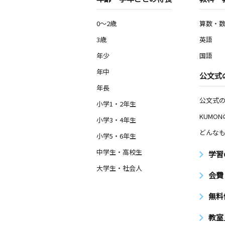
0～2歳
算数・
3歳
英語
年少
国語
年中
公文式
年長
公文式
小学1・2年生
KUMO
小学3・4年生
どんなも
小学5・6年生
中学生・高校生
学習
大学生・社会人
会費
無料
教室