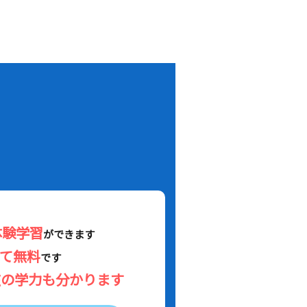
！
体験学習
ができます
べて無料
です
在の学力も分かります