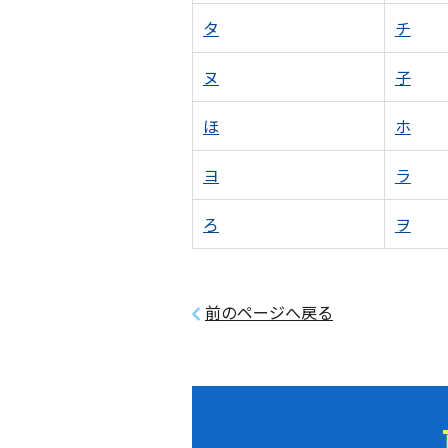
タ
チ
ヌ
子
ほ
ホ
ヨ
ラ
ろ
ヲ
前のページへ戻る