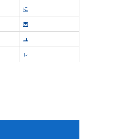
に
丙
ユ
レ
！