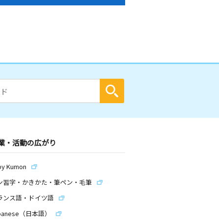
業・活動の広がり
by Kumon
ン習字・かきかた・筆ペン・毛筆
ランス語・ドイツ語
panese（日本語）