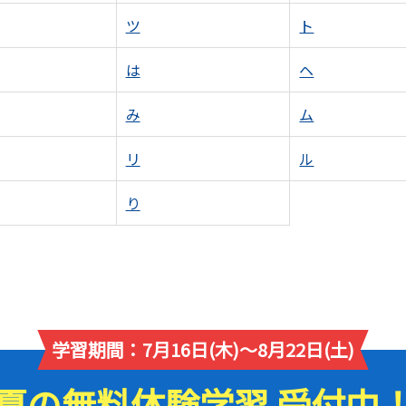
ツ
ト
は
ヘ
み
ム
リ
ル
り
学習期間：7月16日(木)～8月22日(土)
夏の無料体験学習 受付中