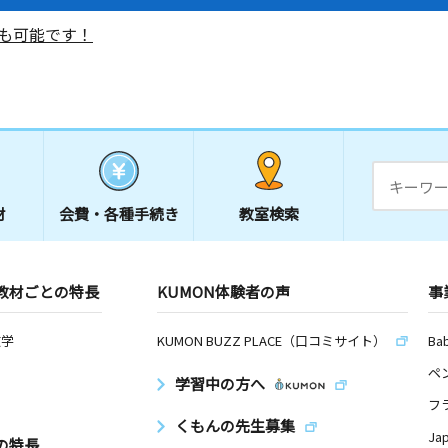
も可能です！
材
会費・
各種手続き
教室検索
教材ごとの特長
KUMON体験者の声
事
数学
KUMON BUZZ PLACE（口コミサイト）
Ba
ペ
学習中の方へ
フ
くもんの先生募集
Ja
の特長