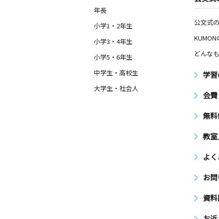
年長
公文式
小学1・2年生
KUMO
小学3・4年生
どんなも
小学5・6年生
中学生・高校生
学習
大学生・社会人
会費
無料
教室
よく
お問
資料
お近