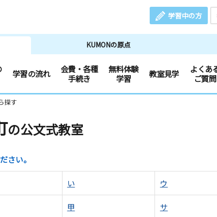
学習中の方
KUMONの原点
の
会費・各種
無料体験
よくあ
学習の流れ
教室見学
手続き
学習
ご質問
ら探す
町
の公文式教室
ださい。
い
ウ
甲
サ