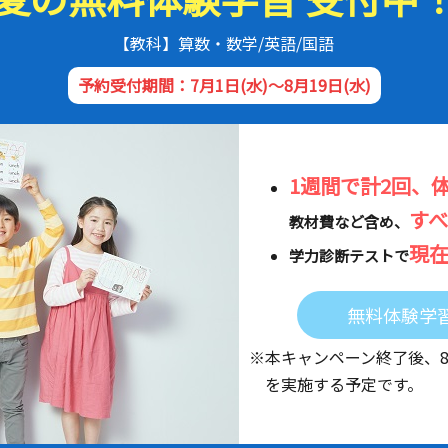
【教科】算数・数学/英語/国語
予約受付期間：7月1日(水)～8月19日(水)
1週間で計2回、
す
教材費など含め、
現
学力診断テストで
無料体験学
※本キャンペーン終了後、
を実施する予定です。