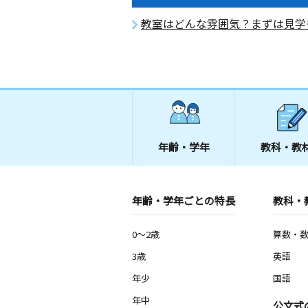
教室はどんな雰囲気？まずは見学
年齢・学年
教科・教
年齢・学年ごとの特長
教科・
0～2歳
算数・
3歳
英語
年少
国語
年中
公文式