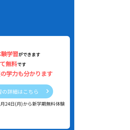
体験学習
ができます
べて無料
です
在の学力も分かります
習の詳細はこちら
8月24日(月)から新学期無料体験