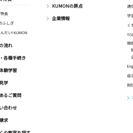
KUMONの原点
通
の特長
学
企業情報
Nのふしぎ
く
んだい! KUMON
TO
施
の流れ
・各種手続き
Eng
体験学習
自
見学
財
あるご質問
い合わせ
請求
くの教室を探す