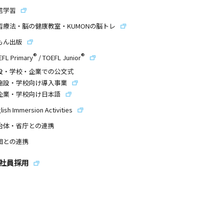
信学習
習療法・脳の健康教室・KUMONの脳トレ
もん出版
®
®
EFL Primary
/
TOEFL Junior
設・学校・企業での公文式
施設・学校向け導入事業
企業・学校向け日本語
lish Immersion Activities
治体・省庁との連携
団との連携
社員採用