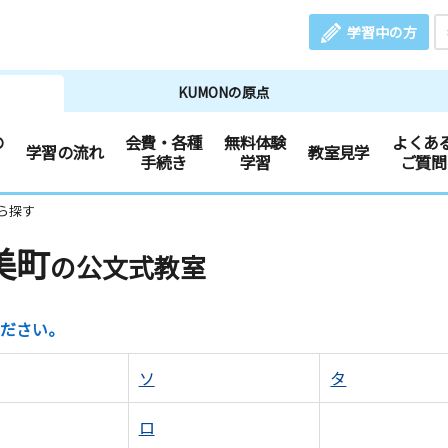
学習中の方
KUMONの原点
の
会費・各種
無料体験
よくあ
学習の流れ
教室見学
手続き
学習
ご質問
ら探す
美町
の公文式教室
ださい。
ソ
タ
ロ