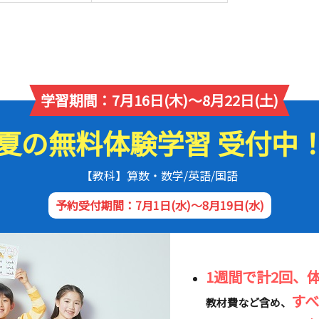
学習期間：7月16日(木)～8月22日(土)
夏の無料体験学習 受付中
【教科】算数・数学/英語/国語
予約受付期間：7月1日(水)～8月19日(水)
1週間で計2回、
す
教材費など含め、