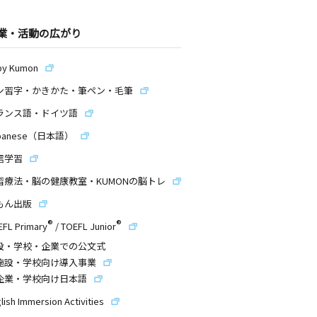
業・活動の広がり
by Kumon
ン習字・かきかた・筆ペン・毛筆
ランス語・ドイツ語
panese（日本語）
信学習
習療法・脳の健康教室・KUMONの脳トレ
もん出版
®
®
EFL Primary
/
TOEFL Junior
設・学校・企業での公文式
施設・学校向け導入事業
企業・学校向け日本語
lish Immersion Activities