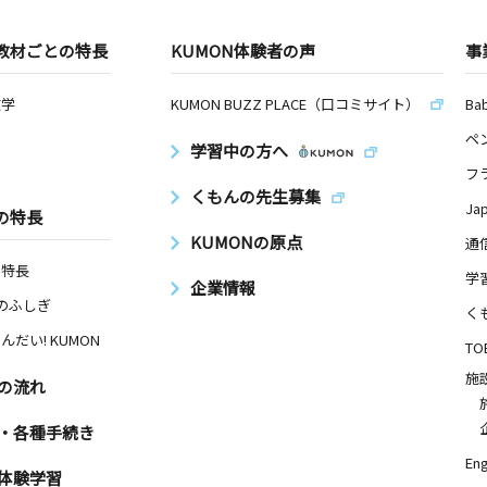
教材ごとの特長
KUMON体験者の声
事
数学
KUMON BUZZ PLACE（口コミサイト）
Ba
ペ
学習中の方へ
フ
くもんの先生募集
Ja
の特長
KUMONの原点
通
の特長
学
企業情報
Nのふしぎ
く
んだい! KUMON
TO
施
の流れ
・各種手続き
Eng
体験学習