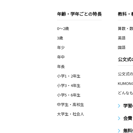
年齢・学年ごとの特長
教科・
0～2歳
算数・
3歳
英語
年少
国語
年中
公文式
年長
公文式
小学1・2年生
KUMO
小学3・4年生
どんなも
小学5・6年生
中学生・高校生
学習
大学生・社会人
会費
無料