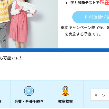
現
学力診断テストで
無料体験学
※本キャンペーン終了後、
を実施する予定です。
も可能です！
材
会費・
各種手続き
教室検索