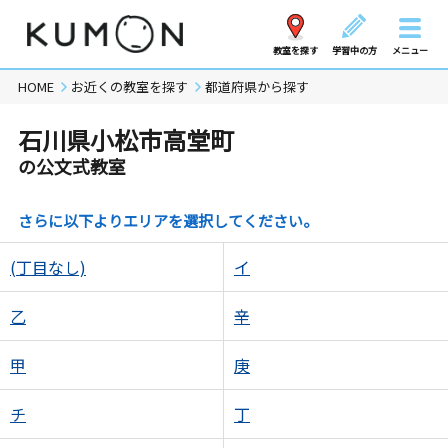
教室を探す
学習中の方
メニュー
HOME
お近くの教室を探す
都道府県から探す
石川県小松市高堂町
の公文式教室
さらに以下よりエリアを選択してください。
(丁目なし)
イ
乙
辛
甲
庚
チ
丁