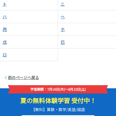
ト
ニ
ハ
ヘ
丙
ホ
戊
巳
ロ
前のページへ戻る
学習期間：7月16日(木)～8月22日(土)
夏の無料体験学習 受付中！
【教科】算数・数学/英語/国語