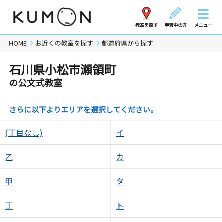
教室を探す
学習中の方
メニュー
HOME
お近くの教室を探す
都道府県から探す
石川県小松市瀬領町
の公文式教室
さらに以下よりエリアを選択してください。
(丁目なし)
イ
乙
カ
甲
タ
丁
ト