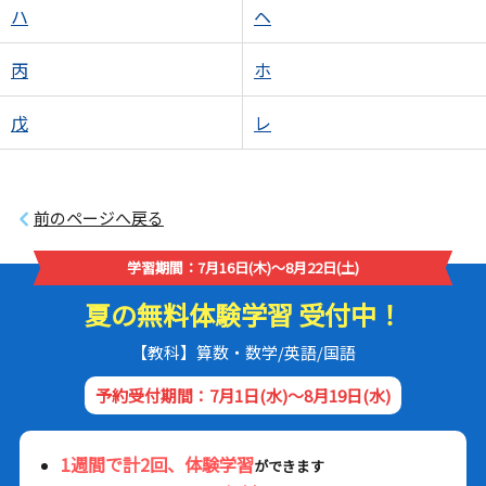
ハ
ヘ
丙
ホ
戊
レ
前のページへ戻る
学習期間：7月16日(木)～8月22日(土)
夏の無料体験学習 受付中！
【教科】算数・数学/英語/国語
予約受付期間：7月1日(水)～8月19日(水)
1週間で計2回、体験学習
ができます