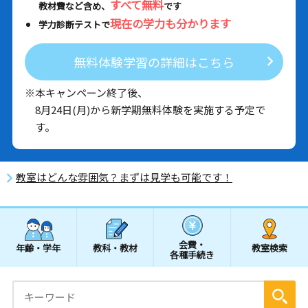
すべて無料
教材費など含め、
です
現在の学力も分かります
学力診断テストで
無料体験学習の詳細はこちら
※本キャンペーン終了後、
8月24日(月)から新学期無料体験を実施する予定で
す。
教室はどんな雰囲気？まずは見学も可能です！
会費・
年齢・学年
教科・教材
教室検索
各種手続き