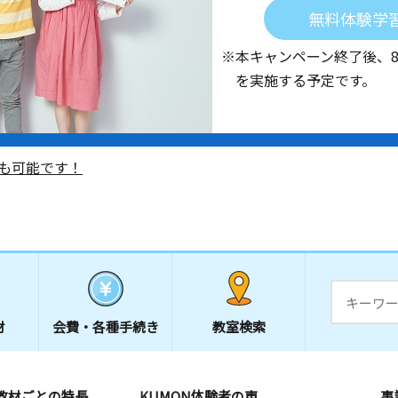
無料体験学
※本キャンペーン終了後、
を実施する予定です。
も可能です！
材
会費・
各種手続き
教室検索
教材ごとの特長
KUMON体験者の声
事