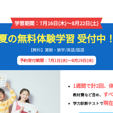
学習期間：7月16日(木)～8月22日(土)
夏の無料体験学習 受付中
【教科】算数・数学/英語/国語
予約受付期間：7月1日(水)～8月19日(水)
1週間で計2回、
す
教材費など含め、
現
学力診断テストで