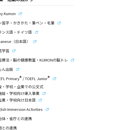
by Kumon
ン習字・かきかた・筆ペン・毛筆
ランス語・ドイツ語
panese（日本語）
信学習
習療法・脳の健康教室・KUMONの脳トレ
もん出版
®
®
EFL Primary
/
TOEFL Junior
設・学校・企業での公文式
施設・学校向け導入事業
企業・学校向け日本語
lish Immersion Activities
治体・省庁との連携
団との連携