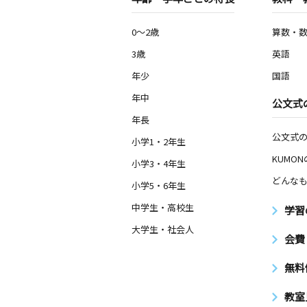
0～2歳
算数・
3歳
英語
年少
国語
年中
公文式
年長
公文式
小学1・2年生
KUMO
小学3・4年生
どんなも
小学5・6年生
中学生・高校生
学習
大学生・社会人
会費
無料
教室