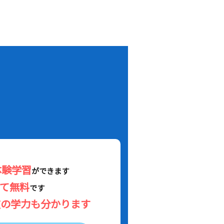
！
体験学習
ができます
べて無料
です
在の学力も分かります