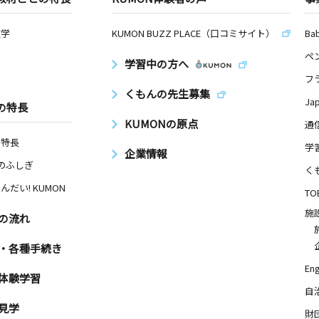
数学
KUMON BUZZ PLACE（口コミサイト）
Ba
ペ
学習中の方へ
フ
くもんの先生募集
Ja
の特長
KUMONの原点
通
の特長
学
企業情報
Nのふしぎ
く
んだい! KUMON
TO
施
の流れ
・各種手続き
Eng
体験学習
自
見学
財