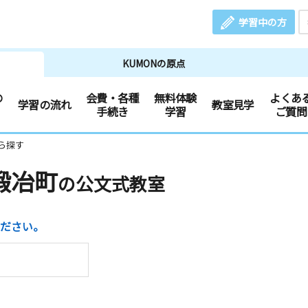
学習中の方
KUMONの原点
の
会費・各種
無料体験
よくあ
学習の流れ
教室見学
手続き
学習
ご質問
ら探す
鍛冶町
の公文式教室
ださい。