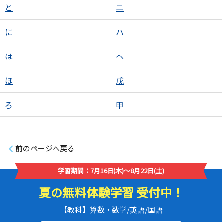
と
ニ
に
ハ
は
へ
ほ
戊
ろ
甲
前のページへ戻る
学習期間：7月16日(木)～8月22日(土)
夏の無料体験学習 受付中！
【教科】算数・数学/英語/国語