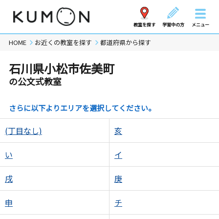
教室を探す
学習中の方
メニュー
HOME
お近くの教室を探す
都道府県から探す
石川県小松市佐美町
の公文式教室
さらに以下よりエリアを選択してください。
(丁目なし)
亥
い
イ
戌
庚
申
チ