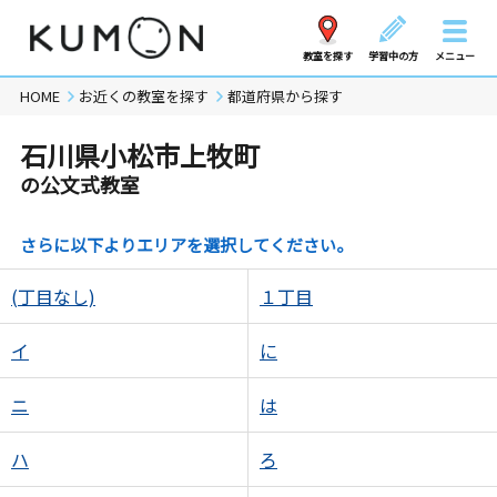
教室を探す
学習中の方
メニュー
HOME
お近くの教室を探す
都道府県から探す
石川県小松市上牧町
の公文式教室
さらに以下よりエリアを選択してください。
(丁目なし)
１丁目
イ
に
ニ
は
ハ
ろ