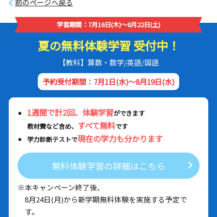
前のページへ戻る
学習期間：7月16日(木)～8月22日(土)
夏の無料体験学習 受付中！
【教科】算数・数学/英語/国語
予約受付期間：7月1日(水)～8月19日(水)
1週間で計2回、体験学習
ができます
すべて無料
教材費など含め、
です
現在の学力も分かります
学力診断テストで
無料体験学習の詳細はこちら
※本キャンペーン終了後、
8月24日(月)から新学期無料体験を実施する予定で
す。