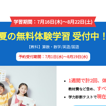
学習期間：7月16日(木)～8月22日(土)
夏の無料体験学習 受付中
【教科】算数・数学/英語/国語
予約受付期間：7月1日(水)～8月19日(水)
1週間で計2回、
す
教材費など含め、
現
学力診断テストで