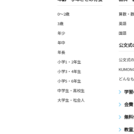
0～2歳
算数・
3歳
英語
年少
国語
年中
公文式
年長
公文式
小学1・2年生
KUMO
小学3・4年生
どんなも
小学5・6年生
中学生・高校生
学習
大学生・社会人
会費
無料
教室