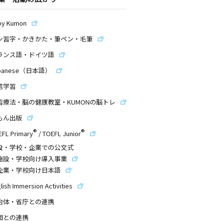
by Kumon
ン習字・かきかた・筆ペン・毛筆
ランス語・ドイツ語
panese（日本語）
信学習
習療法・脳の健康教室・KUMONの脳トレ
もん出版
®
®
EFL Primary
/
TOEFL Junior
設・学校・企業での公文式
施設・学校向け導入事業
企業・学校向け日本語
lish Immersion Activities
治体・省庁との連携
団との連携