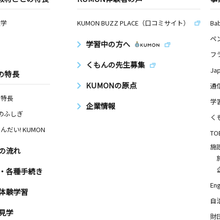
数学
KUMON BUZZ PLACE（口コミサイト）
Ba
ペ
学習中の方へ
フ
くもんの先生募集
Ja
の特長
KUMONの原点
通
の特長
学
企業情報
Nのふしぎ
く
んだい! KUMON
TO
施
の流れ
・各種手続き
Eng
体験学習
自
見学
財