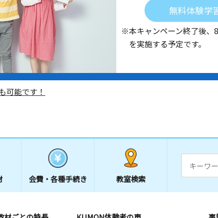
無料体験学
※本キャンペーン終了後、
を実施する予定です。
も可能です！
材
会費・
各種手続き
教室検索
教材ごとの特長
KUMON体験者の声
事