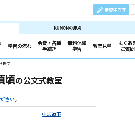
学習中の方
KUMONの原点
の
会費・各種
無料体験
よくあ
学習の流れ
教室見学
手続き
学習
ご質問
ら探す
須頃
の公文式教室
ださい。
中沢道下