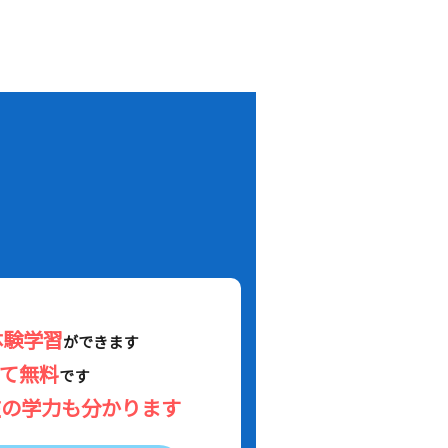
！
体験学習
ができます
べて無料
です
在の学力も分かります